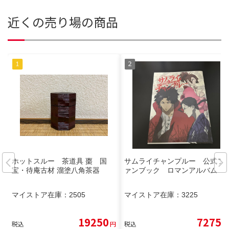
近くの売り場の商品
ホットスルー 茶道具 棗 国
サムライチャンプルー 公式フ
宝・待庵古材 溜塗八角茶器
ァンブック ロマンアルバム
マイストア在庫：
2505
マイストア在庫：
3225
19250
7275
税込
円
税込
円