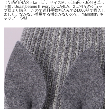
〈NEW ERA® × familiar。サイズM。eLfinFolk 耳付きニッ
ト帽 / Beast beanieⅡ ivory by CA4LA。2点別々のショッ
プ様より購入したので送料手数料込みで24,000弱で購入し
ました。なかなか着用する機会がないので。mainstory キ
ャップ S/M