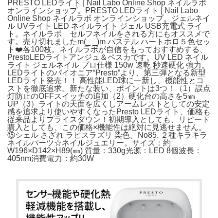
PRESTO LEDライト | Nail Labo Online Shop ネイルラボ
オンラインショップ。PRESTO LEDライト | Nail Labo
Online Shop ネイルラボ オンラインショップ。ジェルネイ
ル UVライト LED ネイルライト ジェル USB充電式 ライ
ト。ネイルラボ セルフネイルをされる方にもオススメで
す。売り切れましたm(_ _)m パステル ハートホロ５色セッ
ト❤️各100枚。ネイルラボが自信をもっておすすめする、
PrestoLEDライトアンジュ＆ペスカです。UV LED ネイル
ライト ジェルネイル プロ仕様 150w 速乾 秒速硬化 強力。
LEDライトのパイオニア“Presto”より、第三弾となる新型
LEDライト発売！！ 高性能LED球に一新し、機能性とコ
ストを徹底追求。新たな装い、ポイントは3つ！（1）誤点
灯防止のOFFスイッチの追加（2）硬化台の高さを5㎜
UP（3）ライトの天面を広くしアームレストとしての安定
感を追求より使いやすくなったPresto LEDライト、価格も
従来品よりプライスダウン！初期導入としても、リピート
購入としても、この価格×機能性は絶対に見逃せません。
⑮シェル さざれ ラピスラズリ 染色。No85. ２種キラキラ
ネイルパーツ☆ネイルジュエリー。サイズ：約
W196×D142×H89(㎜) 質量：330g光源：LED 8個波長：
405nm消費電力：約30W