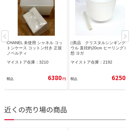
CHANEL 未使用 シャネル コッ
□美品 クリスタルシンギングボ
トンケース コットン付き 正規
ウル 直径約20cm ヒーリング 瞑
ノベルティ
想 ヨガ
マイストア在庫：
3210
マイストア在庫：
2192
6380
6250
税込
円
税込
円
近くの売り場の商品