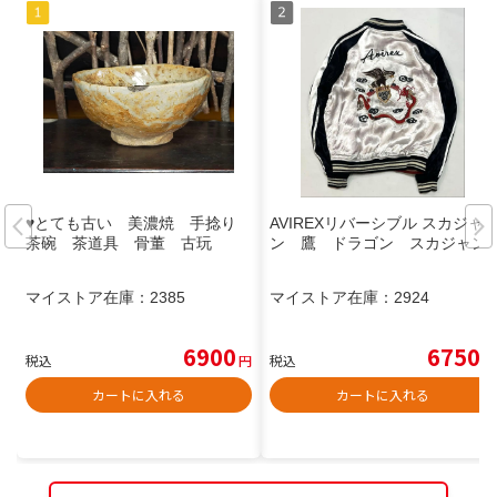
♥とても古い 美濃焼 手捻り
AVIREXリバーシブル スカジャ
茶碗 茶道具 骨董 古玩
ン 鷹 ドラゴン スカジャン
マイストア在庫：
2385
マイストア在庫：
2924
6900
6750
税込
円
税込
円
カートに入れる
カートに入れる