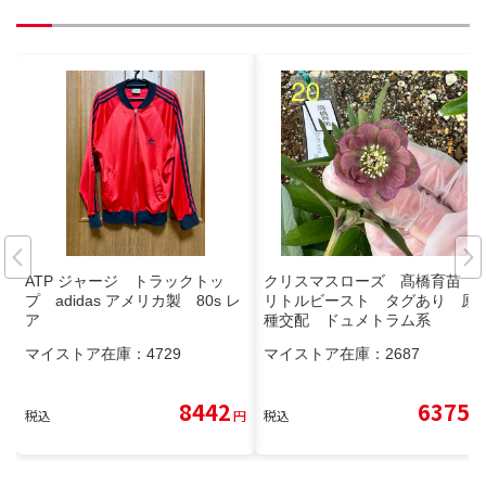
ATP ジャージ トラックトッ
クリスマスローズ 髙橋育苗
プ adidas アメリカ製 80s レ
リトルビースト タグあり 原
ア
種交配 ドュメトラム系
マイストア在庫：
4729
マイストア在庫：
2687
8442
6375
税込
円
税込
円