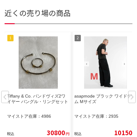
近くの売り場の商品
Tiffany & Co. バンドヴィズ2ワ
asapmode ブラック ワイドデニ
イヤー バングル・リングセット
ム Mサイズ
マイストア在庫：
4986
マイストア在庫：
2935
30800
10150
税込
円
税込
円