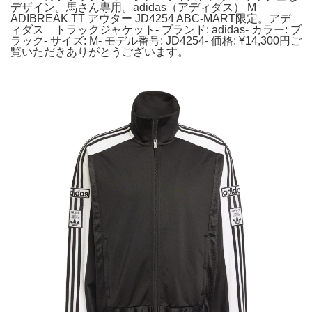
デザイン。馬さん専用。adidas（アディダス） M
ADIBREAK TT アウター JD4254 ABC-MART限定。アデ
ィダス トラックジャケット- ブランド: adidas- カラー: ブ
ラック- サイズ: M- モデル番号: JD4254- 価格: ¥14,300円ご
覧いただきありがとうございます。