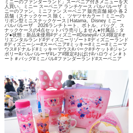
ミニーのファンダーランド」スーベニア付きメニューを大
人買い。ミニー スーベニア ランチケース パルパルーザ ミ
ニーのファン。ミニファン スーベニア 販売店舗 縮小 各 2
店舗（スナックケース 除く。ツヤツヤカラー！ミニーの
リボン型ミニスナックケース | Hatama。Disney ミニー
パルパルーザ 2026ランチトート、ボトル、バッグ、ス
ナックケースの4点セットバラ売りしません●付属品：タ
グ●状態：新品未使用#ディズニー#Disney#パス#限定#オ
リエンタルランド#ディズニーリゾート#ディズニーランド
#ディズニーシー#スーベニア#ミッキー#ミニー#ミニーマ
ウス#ドナルド#ミッキーマウス#パーク#チケット#ジャン
ボリー#パルパルーザ#レア#限定#おばけ#ハロウィン＃ト
ート＃バッグ#ミニパル#ファンダーランド#スーベニア