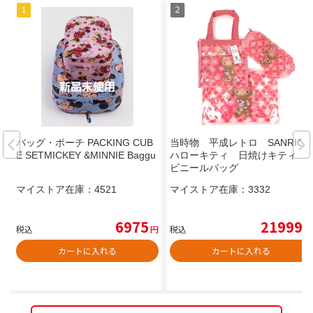
バッグ・ポーチ PACKING CUB
当時物 平成レトロ SANRIO
E SETMICKEY &MINNIE Baggu
ハローキティ 日焼けキティ
ビニールバッグ
マイストア在庫：
4521
マイストア在庫：
3332
6975
21999
税込
円
税込
円
カートに入れる
カートに入れる