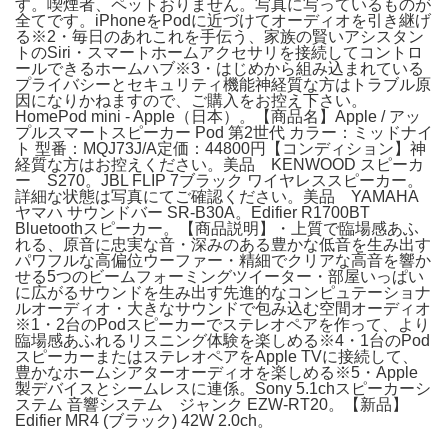
す。喫煙者、ペットおりません。写真に写っているものが
全てです。iPhoneをPodに近づけてオーディオを引き継げ
る※2・毎日のあれこれを手伝う、家族の賢いアシスタン
トのSiri・スマートホームアクセサリを接続してコントロ
ールできるホームハブ※3・はじめから組み込まれている
プライバシーとセキュリティ機能神経質な方はトラブル原
因になりかねますので、ご購入をお控え下さい。
HomePod mini - Apple（日本）。【商品名】Apple / アッ
プルスマートスピーカー Pod 第2世代 カラー：ミッドナイ
ト 型番：MQJ73J/A定価：44800円【コンディション】神
経質な方はお控えください。美品 KENWOOD スピーカ
ー S270。JBL FLIP 7ブラック ワイヤレススピーカー。
詳細な状態は写真にてご確認ください。美品 YAMAHA
ヤマハ サウンドバー SR-B30A。Edifier R1700BT
Bluetoothスピーカー。【商品説明】・上質で臨場感あふ
れる、原音に忠実な音・深みのある豊かな低音を生み出す
パワフルな高偏位ウーファー・精細でクリアな高音を響か
せる5つのビームフォーミングツイーター・部屋いっぱい
に広がるサウンドを生み出す先進的なコンピュテーショナ
ルオーディオ・大きなサウンドで包み込む空間オーディオ
※1・2台のPodスピーカーでステレオペアを作って、より
臨場感あふれるリスニング体験を楽しめる※4・1台のPod
スピーカーまたはステレオペアをApple TVに接続して、
豊かなホームシアターオーディオを楽しめる※5・Apple
製デバイスとシームレスに連係。Sony 5.1chスピーカーシ
ステム 音響システム ジャンク EZW-RT20。【新品】
Edifier MR4 (ブラック) 42W 2.0ch。